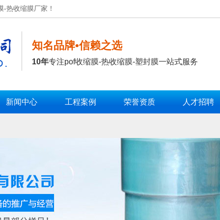
膜-热收缩膜厂家！
知名品牌•信赖之选
10年
专注pof收缩膜-热收缩膜-塑封膜一站式服务
新闻中心
工程案例
荣誉资质
人才招聘