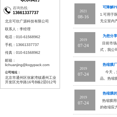
可降解P
咨询热线:
2021
13661337737
1.可用
08-16
无尘室内
北京可欣广源科技有限公司
联系人：李经理
为您分
电话：010-61568962
2019
目前市场
手机：13661337737
07-24
式，我公
传真：010-61568962
邮箱：
lichuanjing@kxgypack.com
热缩膜
2019
今天，热
公司地址：
07-24
北京市通州区张家湾镇通州工业
品。热缩
开发区光华路16号B栋2层012号
热缩膜
2019
热缩膜用
07-24
的收缩应