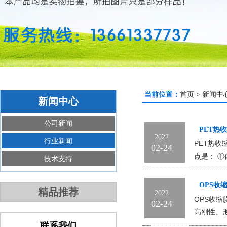
当前位置：
首页
>
新闻中
新闻中心
公司新闻
PET热
2022
行业新闻
PET热
02-24
点是： 
技术支持
OPS收
精品推荐
2022
OPS收
02-24
高刚性、
联系我们