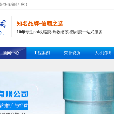
膜-热收缩膜厂家！
知名品牌•信赖之选
10年
专注pof收缩膜-热收缩膜-塑封膜一站式服务
新闻中心
工程案例
荣誉资质
人才招聘